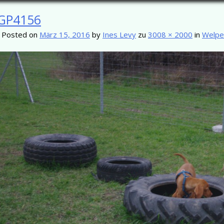
GP4156
-
Posted on
März 15, 2016
by
Ines Levy
zu
3008 × 2000
in
Welpe