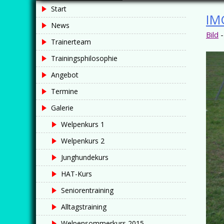
Baden,
Start
IM
News
Hundeschule
Bild
Trainerteam
Baden,
Trainingsphilosophie
Ausbildung,
Angebot
Termine
Welpen,
Galerie
Junghunde,
Welpenkurs 1
Welpenkurs 2
Nasenarbeit,
Junghundekurs
Mantrailing,
HAT-Kurs
Hundeplatz
Seniorentraining
Alltagstraining
Baden bei
Welpensommerkurs 2015