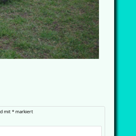
nd mit
*
markiert