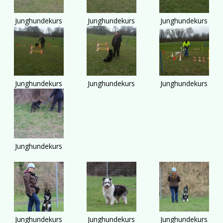
Junghundekurs
Junghundekurs
Junghundekurs
Junghundekurs
Junghundekurs
Junghundekurs
Junghundekurs
Junghundekurs
Junghundekurs
Junghundekurs