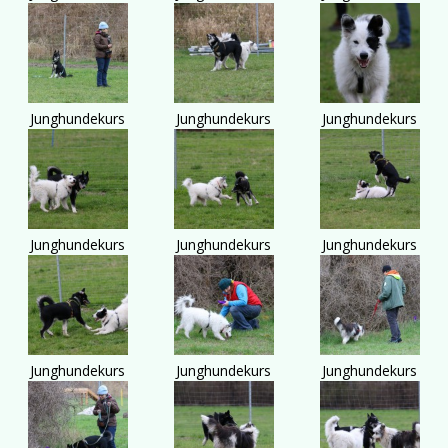
Junghundekurs
Junghundekurs
Junghundekurs
Junghundekurs
Junghundekurs
Junghundekurs
Junghundekurs
Junghundekurs
Junghundekurs