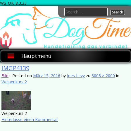
WS_OK_8.3.33
Skip
Search
to
for:
content
Hundetraining
Baden,
Hauptmenü
Hundeschule
Baden,
IMGP4139
Ausbildung,
Bild
-
Posted on
März 15, 2016
by
Ines Levy
zu
3008 × 2000
in
Welpen,
Welpenkurs 2
Junghunde,
Nasenarbeit,
Mantrailing,
Hundeplatz
Baden bei
Wien
Welpenkurs 2
Hinterlasse einen Kommentar